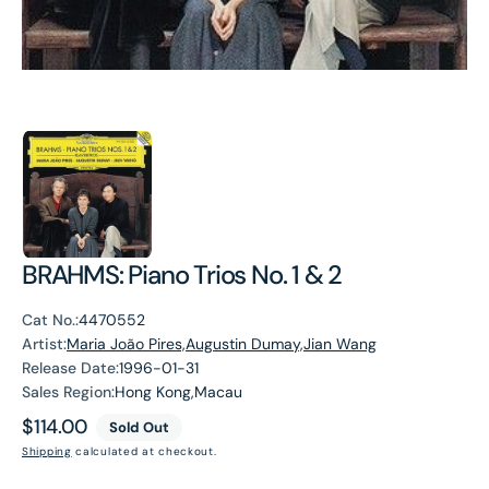
BRAHMS: Piano Trios No. 1 & 2
Cat No.:
4470552
Artist:
Maria João Pires,Augustin Dumay,Jian Wang
Release Date:
1996-01-31
Sales Region:
Hong Kong,Macau
Regular
$114.00
Sold Out
price
Shipping
calculated at checkout.