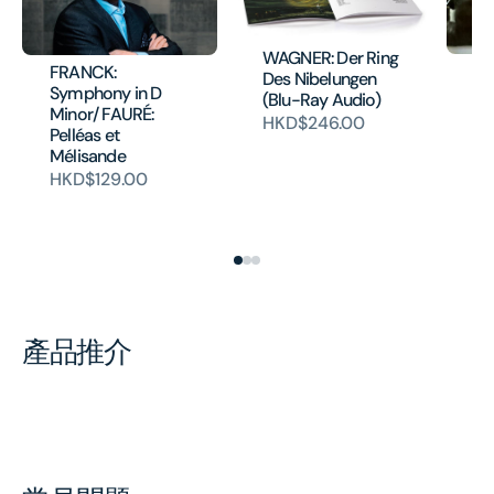
WAGNER: Der Ring
DV
FRANCK:
Des Nibelungen
Co
Symphony in D
(Blu-Ray Audio)
TC
Minor/ FAURÉ:
HKD$246.00
Va
Pelléas et
Ro
Mélisande
Ce
HKD$129.00
(
H
產品推介