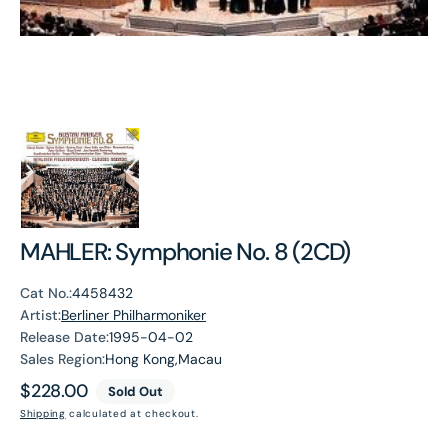
MAHLER: Symphonie No. 8 (2CD)
Cat No.:
4458432
Artist:
Berliner Philharmoniker
Release Date:
1995-04-02
Sales Region:
Hong Kong,Macau
Regular
$228.00
Sold Out
price
Shipping
calculated at checkout.