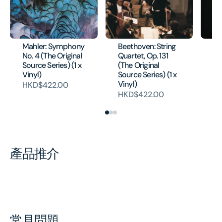
Mahler: Symphony
Beethoven: String
Ma
No. 4 (The Original
Quartet, Op. 131
No
Source Series) (1 x
(The Original
H
Vinyl)
Source Series) (1 x
Vinyl)
HKD$422.00
HKD$422.00
產品推介
常見問題