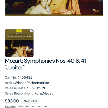
Mozart: Symphonies Nos. 40 & 41 -
"Jupiter"
Cat No.:
4455482
Artist:
Wiener Philharmoniker
Release Date:
1995-02-21
Sales Region:
Hong Kong,Macau
Regular
$83.00
Sold Out
price
Shipping
calculated at checkout.