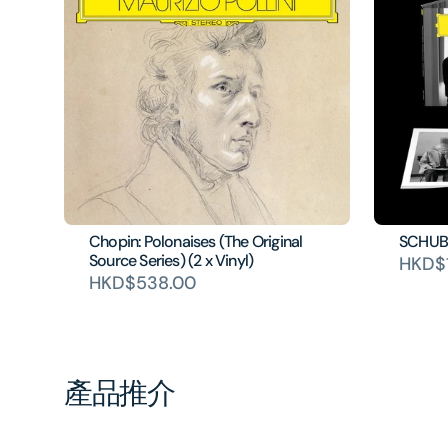
Chopin: Polonaises (The Original
SCHUB
Source Series) (2 x Vinyl)
HKD$
HKD$538.00
產品推介