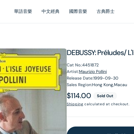
華語音樂
中文經典
國際音樂
古典爵士
DEBUSSY: Préludes/ L'I
Cat No.:
4451872
Artist:
Maurizio Pollini
Release Date:
1999-09-30
Sales Region:
Hong Kong,Macau
Regular
$114.00
Sold Out
price
Shipping
calculated at checkout.
en
dia