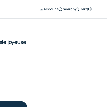
(0)
Account
Search
Cart
(0)
sle joyeuse