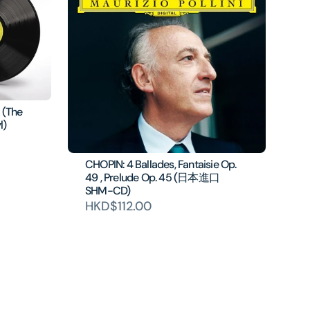
 (The
l)
CHOPIN: 4 Ballades, Fantaisie Op.
49 , Prelude Op. 45 (日本進口
SHM-CD)
HKD$112.00