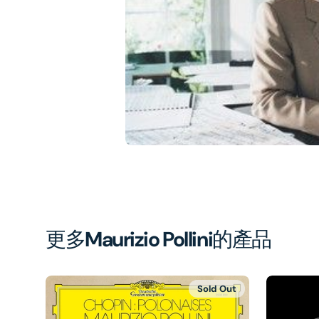
1
in
gal
vi
更多
Maurizio Pollini
的產品
Sold Out