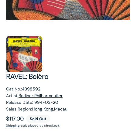
RAVEL: Boléro
Cat No.:
4398592
Artist:
Berliner Philharmoniker
Release Date:
1994-03-20
Sales Region:
Hong Kong,Macau
Regular
$117.00
Sold Out
price
Shipping
calculated at checkout.