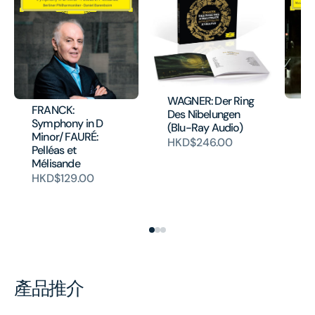
WAGNER: Der Ring
DV
FRANCK:
Des Nibelungen
Co
Symphony in D
(Blu-Ray Audio)
TC
Minor/ FAURÉ:
HKD$246.00
Va
Pelléas et
Ro
Mélisande
Ce
HKD$129.00
(
H
產品推介