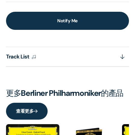
Notify Me
Track List
更多
Berliner Philharmoniker
的產品
查看更多