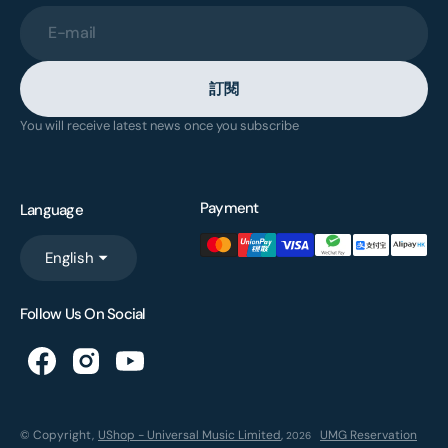
E-mail
訂閱
You will receive latest news once you subscribe
Payment
Language
English
Follow Us On Social
© Copyright,
UShop - Universal Music Limited
,
UMG Reservation
2026