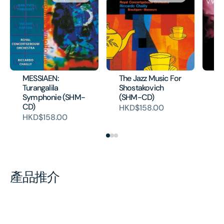
MESSIAEN:
The Jazz Music For
WA
Turangalila
Shostakovich
Ri
Symphonie (SHM-
(SHM-CD)
Va
CD)
HKD$158.00
H
HKD$158.00
產品推介