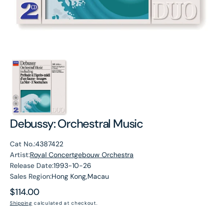
Debussy: Orchestral Music
Cat No.:
4387422
Artist:
Royal Concertgebouw Orchestra
Release Date:
1993-10-26
Sales Region:
Hong Kong,Macau
Regular
$114.00
price
Shipping
calculated at checkout.