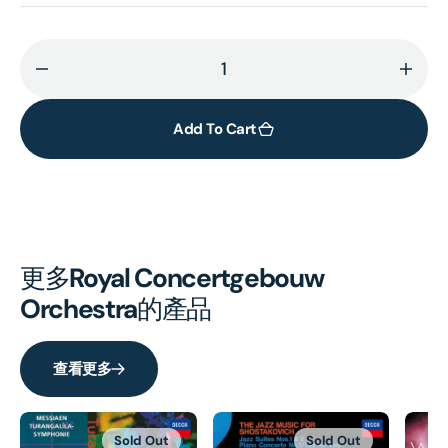
Decrease
Incr
quantity
quant
for
for
Add To Cart
Debussy:
Debu
Orchestral
Orch
Music
Musi
更多
Royal Concertgebouw
Orchestra
的產品
查看更多
Sold Out
Sold Out