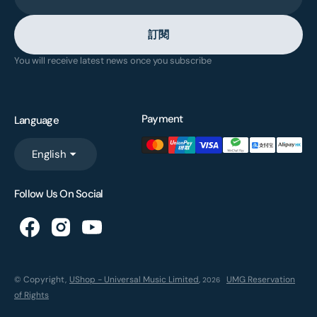
訂閱
You will receive latest news once you subscribe
Payment
Language
English
Follow Us On Social
© Copyright,
UShop - Universal Music Limited
,
UMG Reservation
2026
of Rights