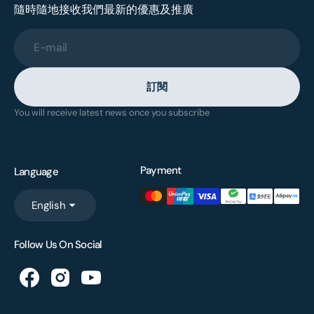
隨時隨地接收我們最新的優惠及推廣
E-mail
訂閱
You will receive latest news once you subscribe
Payment
Language
English
Follow Us On Social