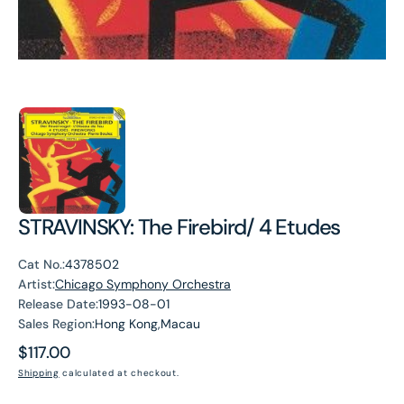
STRAVINSKY: The Firebird/ 4 Etudes
Cat No.:
4378502
Artist:
Chicago Symphony Orchestra
Release Date:
1993-08-01
Sales Region:
Hong Kong,Macau
Regular
$117.00
price
Shipping
calculated at checkout.