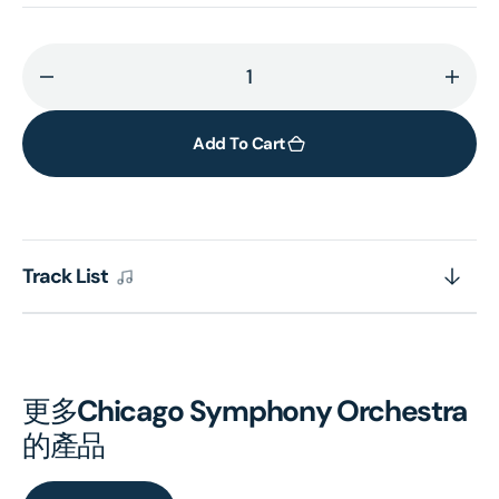
Decrease
Incr
quantity
quant
for
for
Add To Cart
STRAVINSKY:
STRA
The
The
Firebird/
Fireb
4
4
Track List
Etudes
Etud
更多
Chicago Symphony Orchestra
的產品