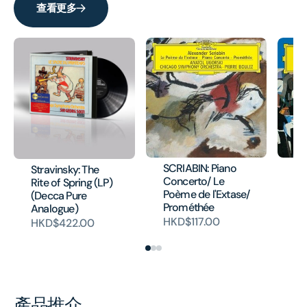
查看更多
SCRIABIN: Piano
MA
Stravinsky: The
Concerto/ Le
Sy
Rite of Spring (LP)
Poème de l'Extase/
(Decca Pure
HK
Prométhée
Analogue)
HKD$117.00
HKD$422.00
產品推介