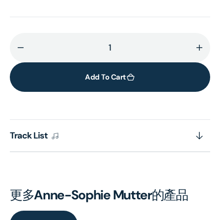
Decrease
Incr
quantity
quant
for
for
Add To Cart
Anne-
Anne
Sophie
Soph
Mutter
Mutt
-
-
Track List
Carmen-
Carm
Fantasie
Fanta
更多
Anne-Sophie Mutter
的產品