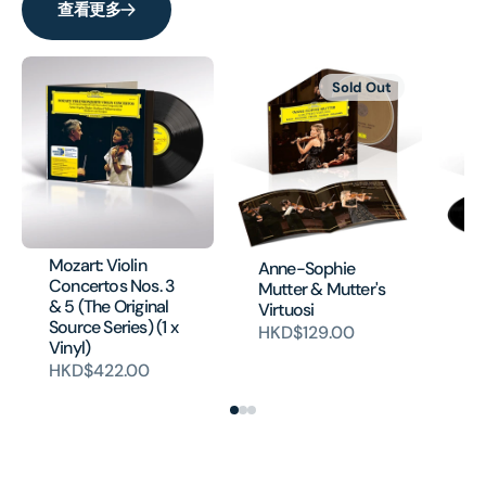
查看更多
Sold Out
Mozart: Violin
An
Anne-Sophie
Concertos Nos. 3
Mu
Mutter & Mutter's
& 5 (The Original
Vi
Virtuosi
Source Series) (1 x
H
HKD$129.00
Vinyl)
HKD$422.00