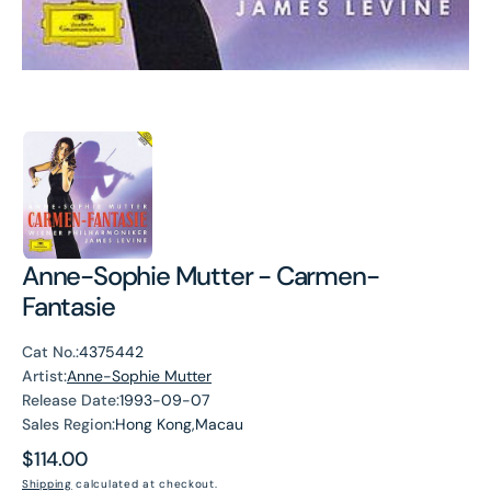
Anne-Sophie Mutter - Carmen-
Fantasie
Cat No.:
4375442
Artist:
Anne-Sophie Mutter
Release Date:
1993-09-07
Sales Region:
Hong Kong,Macau
Regular
$114.00
price
Shipping
calculated at checkout.