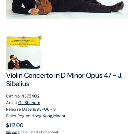
Violin Concerto In D Minor Opus 47 - J.
Sibelius
Cat No.:
4375402
Artist:
Gil Shaham
Release Date:
1993-06-18
Sales Region:
Hong Kong,Macau
Regular
$117.00
price
Shipping
calculated at checkout.