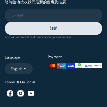
隨時隨地接收我們最新的優惠及推廣
E-mail
訂閱
You will receive latest news once you subscribe
Payment
Language
English
Follow Us On Social