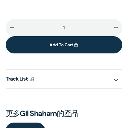
Decrease
Incr
quantity
quant
for
for
Add To Cart
Violin
Violi
Concerto
Conc
In
In
D
D
Track List
Minor
Mino
Opus
Opu
47
47
-
-
J.
J.
更多
Gil Shaham
的產品
Sibelius
Sibel