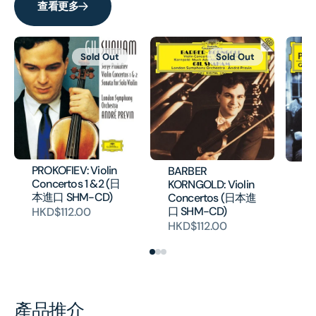
查看更多
Sold Out
Sold Out
PROKOFIEV: Violin
BARBER
Pa
Concertos 1 &2 (日
KORNGOLD: Violin
(
本進口 SHM-CD)
Concertos (日本進
H
口 SHM-CD)
HKD$112.00
HKD$112.00
產品推介