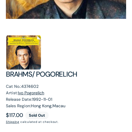
BRAHMS/ POGORELICH
Cat No.:
4374602
Artist:
Ivo Pogorelich
Release Date:
1992-11-01
Sales Region:
Hong Kong,Macau
Regular
$117.00
Sold Out
price
Shipping
calculated at checkout.