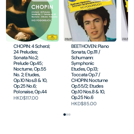
CHOPIN: 4 Scherzi;
BEETHOVEN: Piano
CH
24 Preludes;
Sonata, Op.111 /
So
Sonata No.2;
Schumann:
Ra
Prelude Op.45;
Symphonic
la 
Nocturne, Op.55
Etudes, Op.13;
Pi
No. 2; Etudes,
Toccata Op.7 /
(O
Op.10 Nos.8 & 10,
CHOPIN: Nocturne
H
Op.25 No.6;
Op.55/2; Etudes
Polonaise, Op.44
Op.10 Nos.8 & 10,
Op.25 No.6
HKD$117.00
HKD$85.00