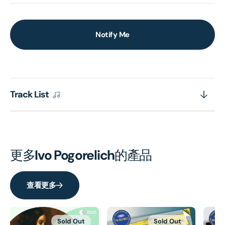
Notify Me
Track List
更多
Ivo Pogorelich
的產品
查看更多
Sold Out
Sold Out