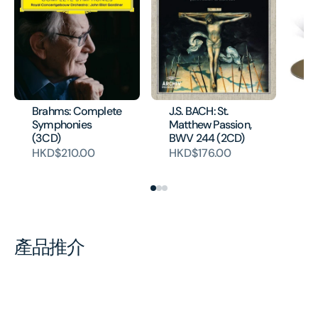
Cl
Mo
Brahms: Complete
J.S. BACH: St.
Ve
Symphonies
Matthew Passion,
Ve
(3CD)
BWV 244 (2CD)
2C
HKD$210.00
HKD$176.00
H
產品推介