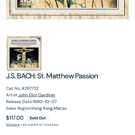
J.S. BACH: St. Matthew Passion
Cat No.:
4297732
Artist:
John Eliot Gardiner
Release Date:
1990-10-07
Sales Region:
Hong Kong,Macau
Regular
$117.00
Sold Out
price
Shipping
calculated at checkout.