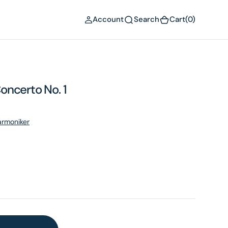
(0)
Account
Search
Cart
(0)
oncerto No. 1
harmoniker