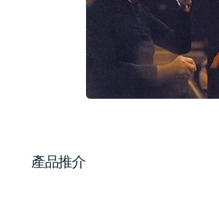
1
in
gal
vi
產品推介