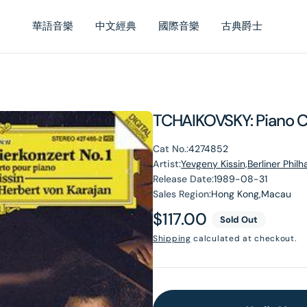
華語音樂
中文經典
國際音樂
古典爵士
TCHAIKOVSKY: Piano C
Cat No.:
4274852
Artist:
Yevgeny Kissin,Berliner Phil
Release Date:
1989-08-31
Sales Region:
Hong Kong,Macau
Regular
$117.00
Sold Out
price
Shipping
calculated at checkout.
en
dia