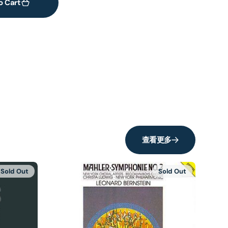
o Cart
查看更多
Sold Out
Sold Out