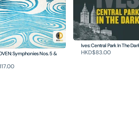
Ives: Central Park In The Dar
HKD$83.00
VEN: Symphonies Nos. 5 &
17.00