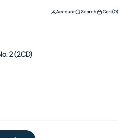
(0)
Account
Search
Cart
(0)
o. 2 (2CD)