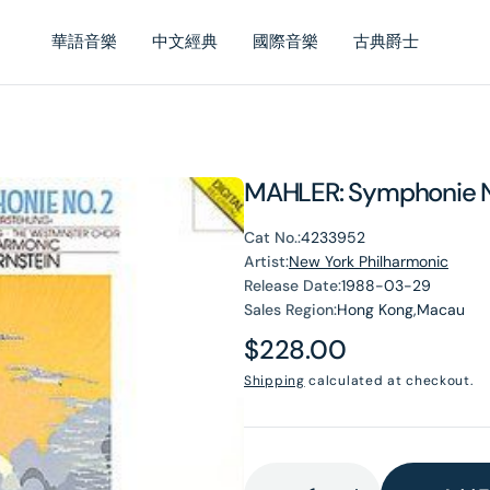
華語音樂
中文經典
國際音樂
古典爵士
MAHLER: Symphonie N
Cat No.:
4233952
Artist:
New York Philharmonic
Release Date:
1988-03-29
Sales Region:
Hong Kong,Macau
Regular
$228.00
price
Shipping
calculated at checkout.
en
dia