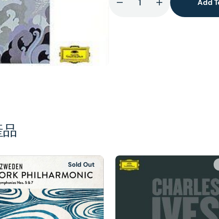
Add T
Decrease
Increase
lery
quantity
quantity
ew
for
for
MAHLER:
MAHLER:
Symphonie
Symphonie
No.
No.
2
2
(2CD)
(2CD)
產品
Sold Out