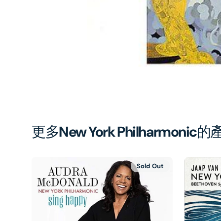
in
gal
vi
更多
New York Philharmonic
的
Sold Out