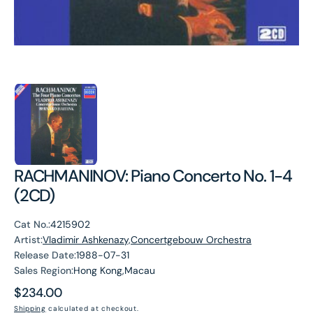
RACHMANINOV: Piano Concerto No. 1-4
(2CD)
Cat No.:
4215902
Artist:
Vladimir Ashkenazy,Concertgebouw Orchestra
Release Date:
1988-07-31
Sales Region:
Hong Kong,Macau
Regular
$234.00
price
Shipping
calculated at checkout.