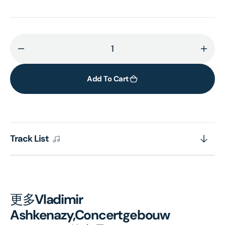
Decrease
Incr
quantity
quant
for
for
Add To Cart
RACHMANINOV:
RAC
Piano
Pian
Concerto
Conc
No.
No.
Track List
1-
1-
4
4
(2CD)
(2CD
更多
Vladimir
Ashkenazy,Concertgebouw