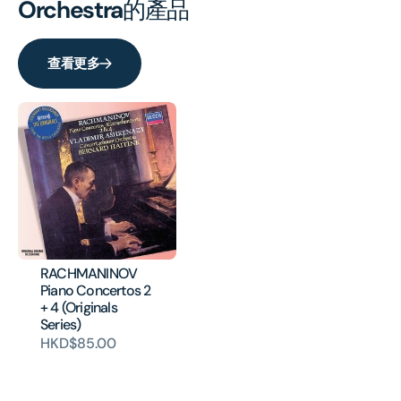
Orchestra
的產品
查看更多
RACHMANINOV
Piano Concertos 2
+ 4 (Originals
Series)
HKD$85.00