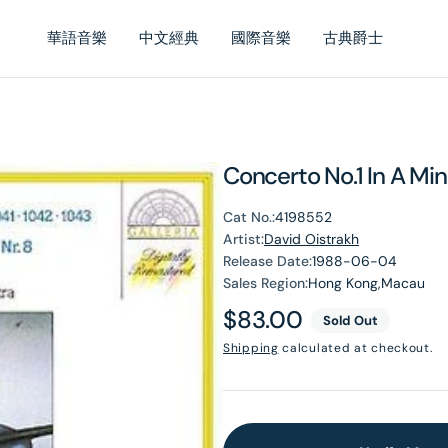
華語音樂
中文經典
國際音樂
古典爵士
Concerto No.1 In A Min
Cat No.:
4198552
Artist:
David Oistrakh
Release Date:
1988-06-04
Sales Region:
Hong Kong,Macau
Regular
$83.00
Sold Out
price
Shipping
calculated at checkout.
en
dia