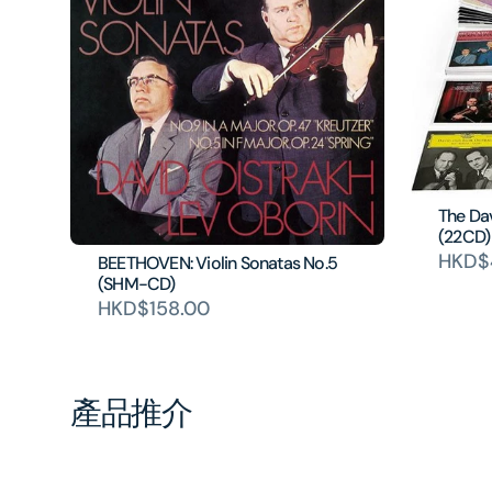
The Dav
(22CD)
HKD$
BEETHOVEN: Violin Sonatas No.5
(SHM-CD)
HKD$158.00
產品推介