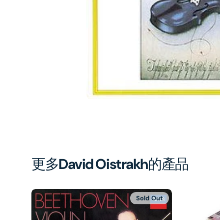
1
in
gal
vi
更多
David Oistrakh
的產品
Sold Out