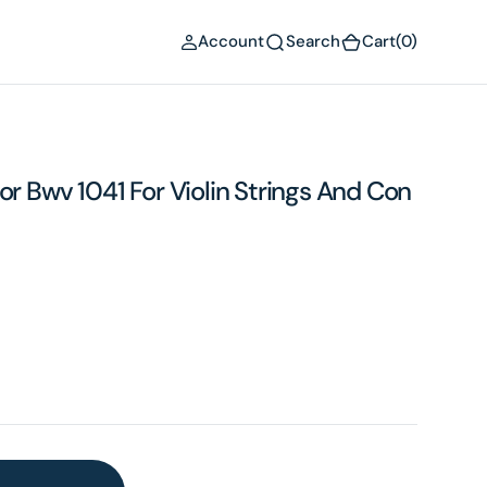
(0)
Account
Search
Cart
(0)
or Bwv 1041 For Violin Strings And Con