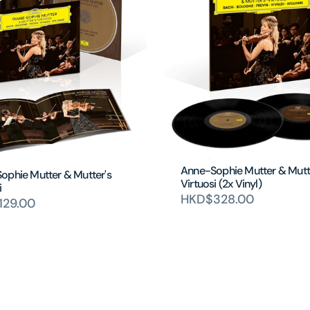
Anne-Sophie Mutter & Mutt
ophie Mutter & Mutter's
Virtuosi (2x Vinyl)
i
HKD$328.00
129.00