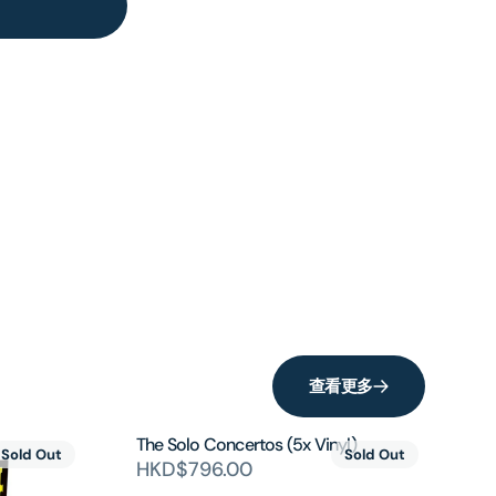
查看更多
The Solo Concertos (5x Vinyl)
Sold Out
Sold Out
HKD$796.00