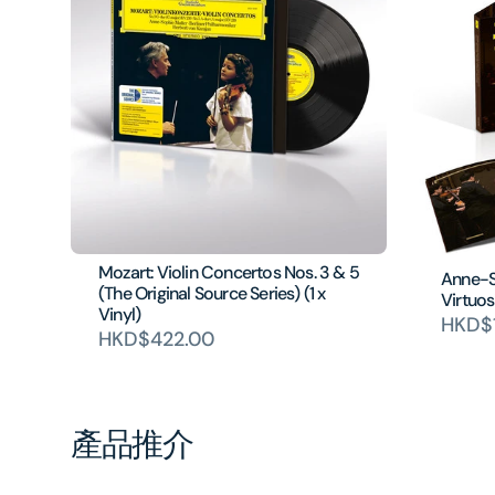
Mozart: Violin Concertos Nos. 3 & 5
Anne-S
(The Original Source Series) (1 x
Virtuos
Vinyl)
HKD$
HKD$422.00
產品推介