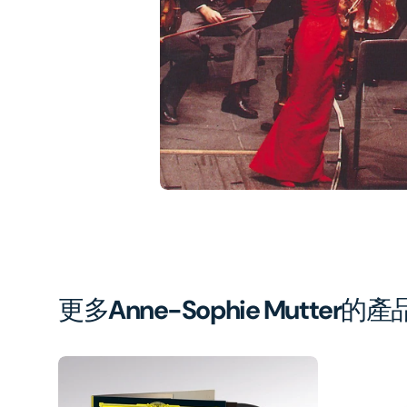
1
in
gal
vi
更多
Anne-Sophie Mutter
的產