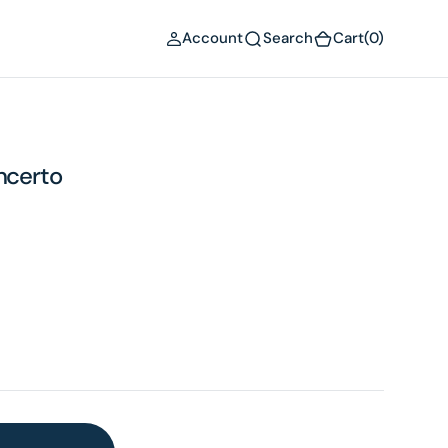
(0)
Account
Search
Cart
(0)
oncerto