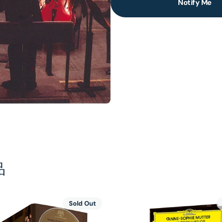
Notify Me
lery
ew
品
Sold Out