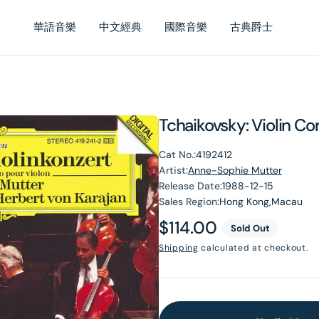
華語音樂
中文經典
國際音樂
古典爵士
Tchaikovsky: Violin C
Cat No.:
4192412
Artist:
Anne-Sophie Mutter
Release Date:
1988-12-15
Sales Region:
Hong Kong,Macau
Regular
$114.00
Sold Out
price
Shipping
calculated at checkout.
en
dia