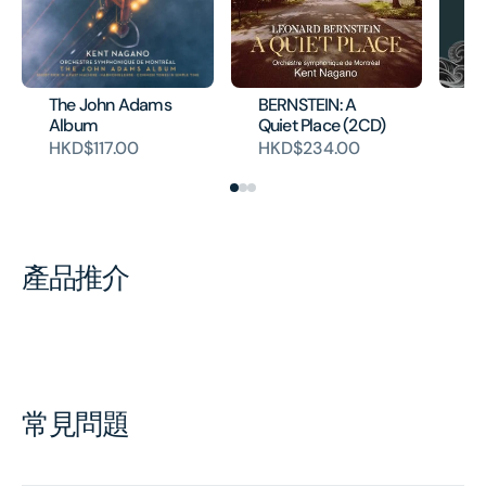
The John Adams
BERNSTEIN: A
De
Album
Quiet Place (2CD)
H
HKD$117.00
HKD$234.00
產品推介
常見問題