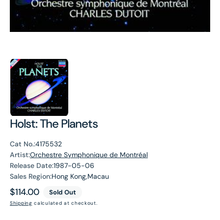
Holst: The Planets
Cat No.:
4175532
Artist:
Orchestre Symphonique de Montréal
Release Date:
1987-05-06
Sales Region:
Hong Kong,Macau
Regular
$114.00
Sold Out
price
Shipping
calculated at checkout.