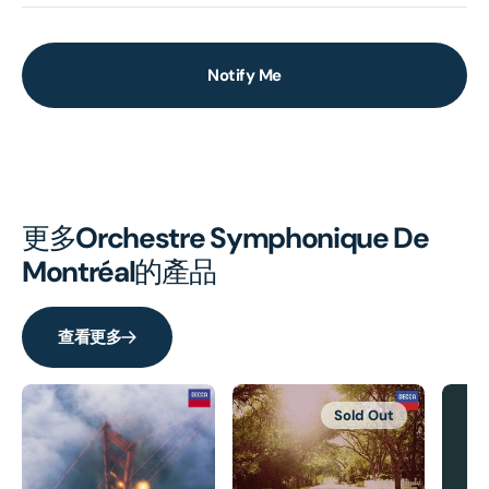
Notify Me
更多
Orchestre Symphonique De
Montréal
的產品
查看更多
Sold Out