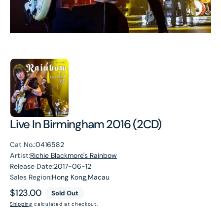
Live In Birmingham 2016 (2CD)
Cat No.:
0416582
Artist:
Richie Blackmore's Rainbow
Release Date:
2017-06-12
Sales Region:
Hong Kong,Macau
Regular
$123.00
Sold Out
price
Shipping
calculated at checkout.