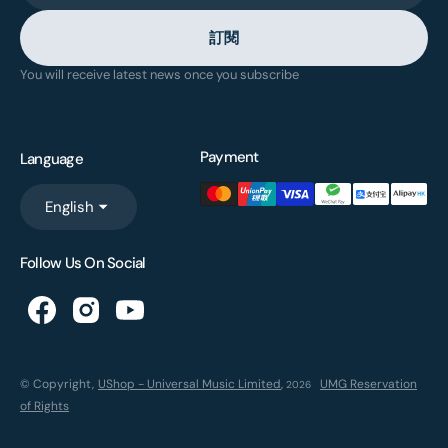
訂閱
You will receive latest news once you subscribe
Payment
Language
English
Follow Us On Social
© Copyright,
UShop - Universal Music Limited
,
UMG Reservation
2026
of Rights