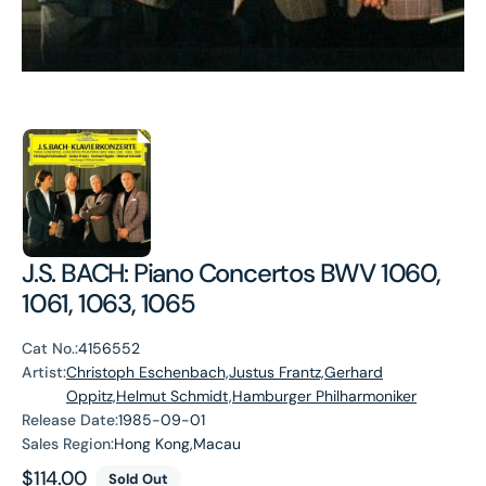
J.S. BACH: Piano Concertos BWV 1060,
1061, 1063, 1065
Cat No.:
4156552
Artist:
Christoph Eschenbach,Justus Frantz,Gerhard
Oppitz,Helmut Schmidt,Hamburger Philharmoniker
Release Date:
1985-09-01
Sales Region:
Hong Kong,Macau
Regular
$114.00
Sold Out