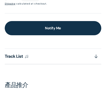
price
Shipping
calculated at checkout.
Notify Me
Track List
產品推介