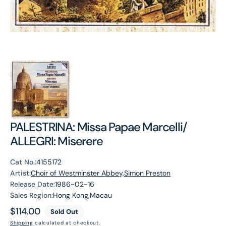
PALESTRINA: Missa Papae Marcelli/
ALLEGRI: Miserere
Cat No.:
4155172
Artist:
Choir of Westminster Abbey,Simon Preston
Release Date:
1986-02-16
Sales Region:
Hong Kong,Macau
Regular
$114.00
Sold Out
price
Shipping
calculated at checkout.