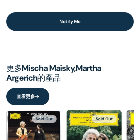
Notify Me
更多
Mischa Maisky,Martha
Argerich
的產品
查看更多
Sold Out
Sold Out