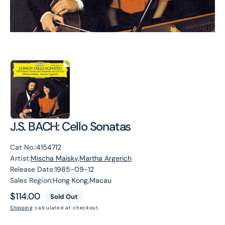
J.S. BACH: Cello Sonatas
Cat No.:
4154712
Artist:
Mischa Maisky,Martha Argerich
Release Date:
1985-09-12
Sales Region:
Hong Kong,Macau
Regular
$114.00
Sold Out
price
Shipping
calculated at checkout.