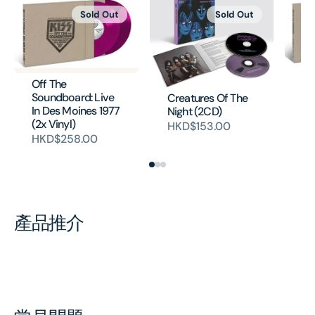
Sold Out
Sold Out
Ki
Off The
So
Soundboard: Live
Creatures Of The
In
In Des Moines 1977
Night (2CD)
Re
(2x Vinyl)
HKD$153.00
H
HKD$258.00
產品推介