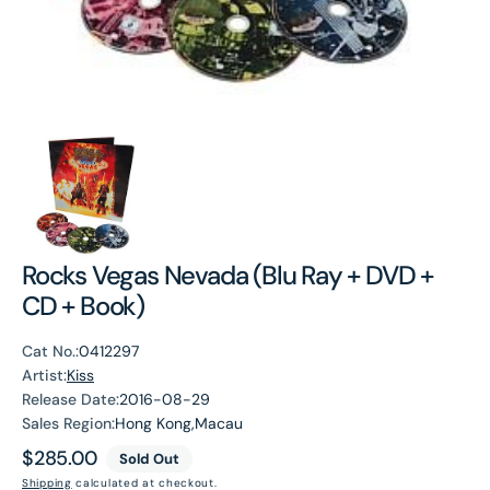
Rocks Vegas Nevada (Blu Ray + DVD +
CD + Book)
Cat No.:
0412297
Artist:
Kiss
Release Date:
2016-08-29
Sales Region:
Hong Kong,Macau
Regular
$285.00
Sold Out
price
Shipping
calculated at checkout.