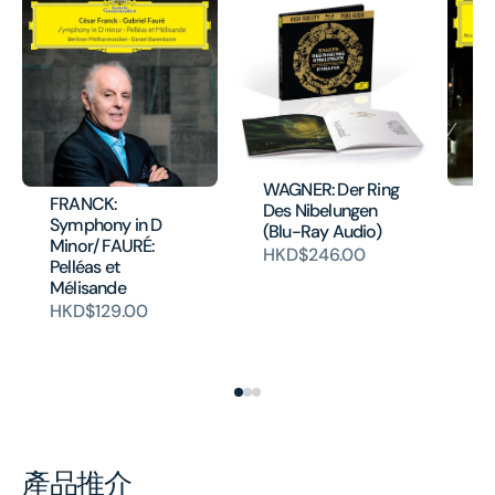
WAGNER: Der Ring
DV
FRANCK:
Des Nibelungen
Co
Symphony in D
(Blu-Ray Audio)
TC
Minor/ FAURÉ:
HKD$246.00
Va
Pelléas et
Ro
Mélisande
Ce
HKD$129.00
(
H
產品推介