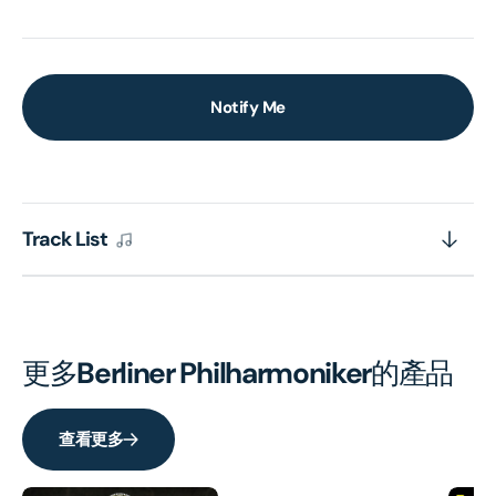
Notify Me
Track List
更多
Berliner Philharmoniker
的產品
查看更多