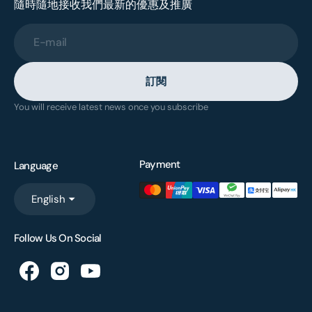
隨時隨地接收我們最新的優惠及推廣
E-mail
訂閱
You will receive latest news once you subscribe
Payment
Language
English
Follow Us On Social