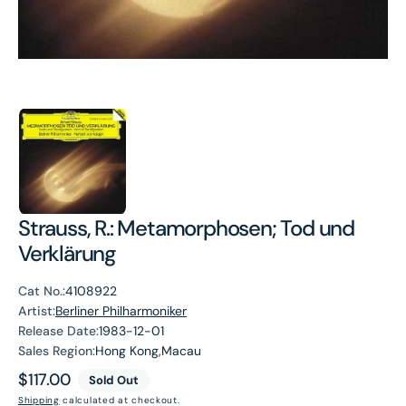
Strauss, R.: Metamorphosen; Tod und
Verklärung
Cat No.:
4108922
Artist:
Berliner Philharmoniker
Release Date:
1983-12-01
Sales Region:
Hong Kong,Macau
Regular
$117.00
Sold Out
price
Shipping
calculated at checkout.