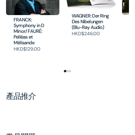
WAGNER: Der Ring
DV
FRANCK:
Des Nibelungen
Co
Symphony in D
(Blu-Ray Audio)
TC
Minor/ FAURÉ:
HKD$246.00
Va
Pelléas et
Ro
Mélisande
Ce
HKD$129.00
(
H
產品推介