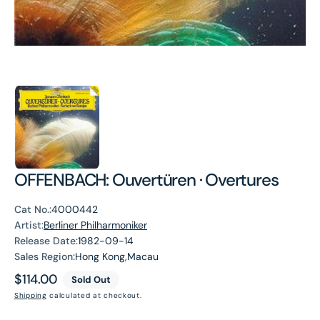
OFFENBACH: Ouvertüren · Overtures
Cat No.:
4000442
Artist:
Berliner Philharmoniker
Release Date:
1982-09-14
Sales Region:
Hong Kong,Macau
Regular
$114.00
Sold Out
price
Shipping
calculated at checkout.