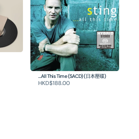
…All This Time (SACD) (日本壓碟)
HKD$188.00