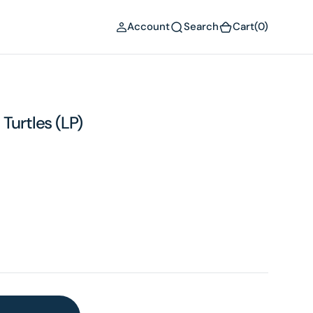
(0)
Account
Search
Cart
(0)
Turtles (LP)