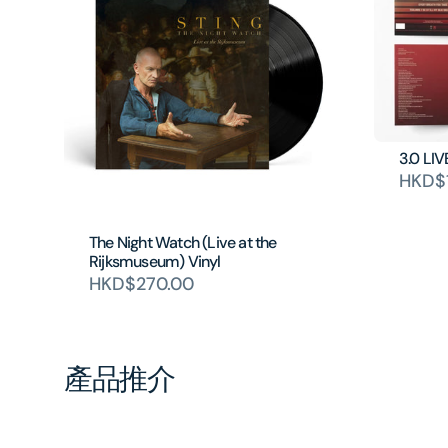
3.0 LIV
HKD$1
The Night Watch (Live at the
Rijksmuseum) Vinyl
HKD$270.00
產品推介