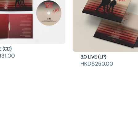
E (CD)
31.00
3.0 LIVE (LP)
HKD$250.00