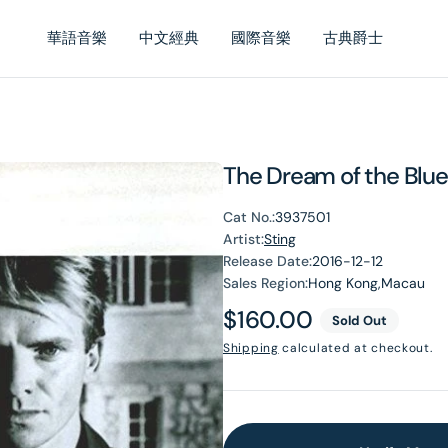
華語音樂
中文經典
國際音樂
古典爵士
The Dream of the Blue 
Cat No.:
3937501
Artist:
Sting
Release Date:
2016-12-12
Sales Region:
Hong Kong,Macau
Regular
$160.00
Sold Out
price
Shipping
calculated at checkout.
en
dia