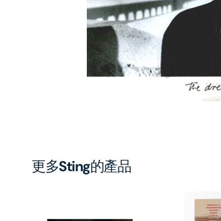
1
in
gal
vi
更多
Sting
的產品