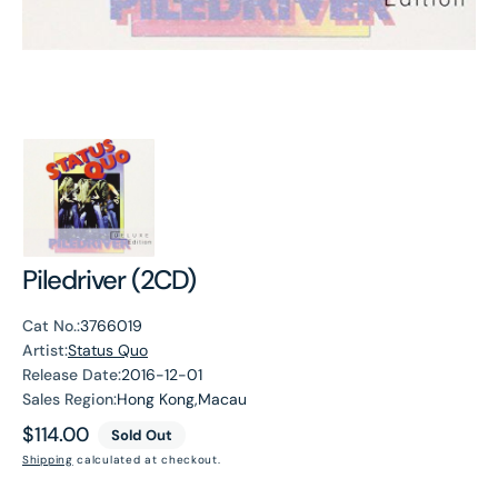
Piledriver (2CD)
Cat No.:
3766019
Artist:
Status Quo
Release Date:
2016-12-01
Sales Region:
Hong Kong,Macau
Regular
$114.00
Sold Out
price
Shipping
calculated at checkout.