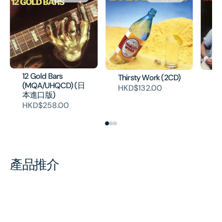
12 Gold Bars
Thirsty Work (2CD)
Ro
(MQA/UHQCD) (日
(2
HKD$132.00
本進口版)
H
HKD$258.00
產品推介