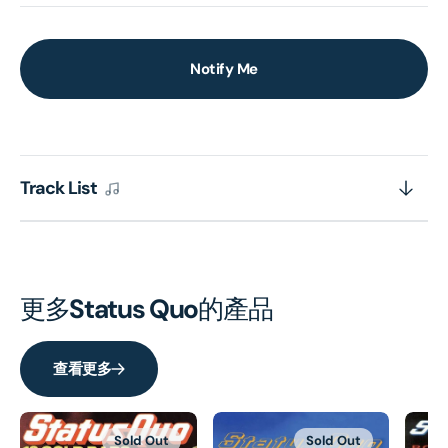
Notify Me
Track List
更多
Status Quo
的產品
查看更多
Sold Out
Sold Out