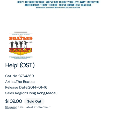
Help! (OST)
Cat No.:
3764369
Artist:
The Beatles
Release Date:
2014-01-16
Sales Region:
Hong Kong,Macau
Regular
$109.00
Sold Out
price
Shipping
calculated at checkout.