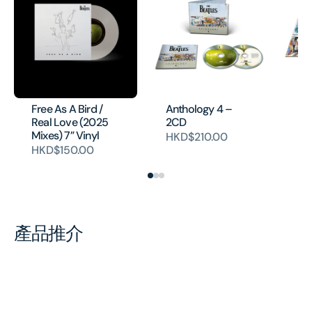
An
Co
Ed
Free As A Bird /
Anthology 4 –
bo
Real Love (2025
2CD
H
Mixes) 7” Vinyl
HKD$210.00
HKD$150.00
產品推介