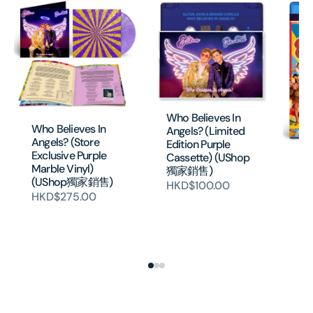
Who Believes In
Who Believes In
Angels? (Limited
Angels? (Store
Edition Purple
Exclusive Purple
Cassette) (UShop
Wh
Marble Vinyl)
獨家銷售)
An
(UShop獨家銷售)
HKD$100.00
Ed
HKD$275.00
At
Di
銷
H