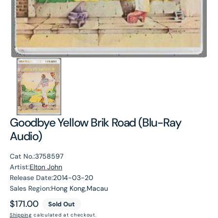
Goodbye Yellow Brik Road (Blu-Ray
Audio)
Cat No.:
3758597
Artist:
Elton John
Release Date:
2014-03-20
Sales Region:
Hong Kong,Macau
Regular
$171.00
Sold Out
price
Shipping
calculated at checkout.