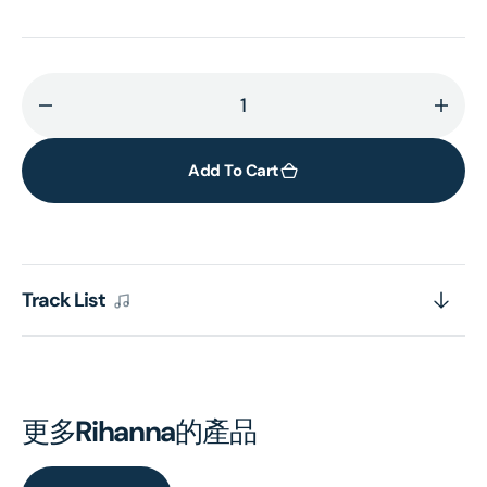
Decrease
Incr
quantity
quant
for
for
Add To Cart
Music
Musi
Of
Of
The
The
Sun
Sun
Track List
(2x
(2x
Opaque
Opa
Yellow
Yello
Vinyl)
Vinyl
更多
Rihanna
的產品