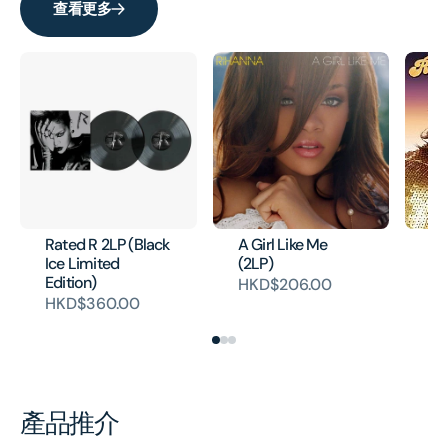
查看更多
Rated R 2LP (Black
A Girl Like Me
Mu
Ice Limited
(2LP)
(2
Edition)
HKD$206.00
H
HKD$360.00
產品推介