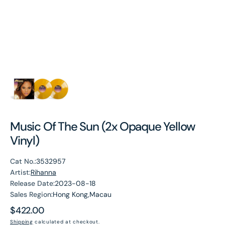
Music Of The Sun (2x Opaque Yellow
Vinyl)
Cat No.:
3532957
Artist:
Rihanna
Release Date:
2023-08-18
Sales Region:
Hong Kong,Macau
Regular
$422.00
price
Shipping
calculated at checkout.