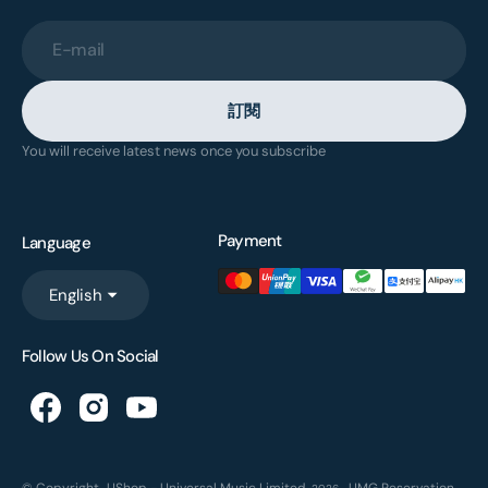
E-mail
訂閱
You will receive latest news once you subscribe
Payment
Language
English
Follow Us On Social
© Copyright,
UShop - Universal Music Limited
,
UMG Reservation