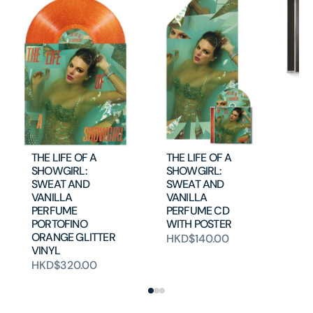
Th
De
An
H
THE LIFE OF A
THE LIFE OF A
SHOWGIRL:
SHOWGIRL:
SWEAT AND
SWEAT AND
VANILLA
VANILLA
PERFUME
PERFUME CD
PORTOFINO
WITH POSTER
ORANGE GLITTER
HKD$140.00
VINYL
HKD$320.00