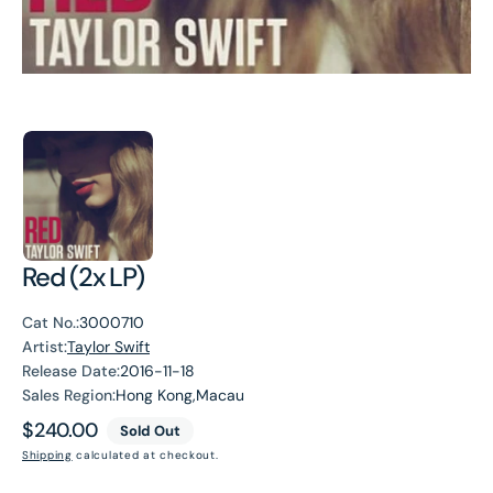
Red (2x LP)
Cat No.:
3000710
Artist:
Taylor Swift
Release Date:
2016-11-18
Sales Region:
Hong Kong,Macau
Regular
$240.00
Sold Out
price
Shipping
calculated at checkout.