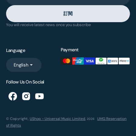
訂閱
You will receive latest news once you subscribe
Payment
Language
English
Follow Us On Social
© Copyright,
UShop - Universal Music Limited
,
UMG Reservation
2026
of Rights