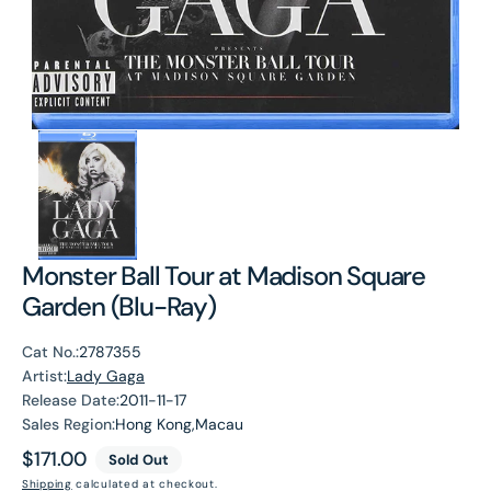
Monster Ball Tour at Madison Square
Garden (Blu-Ray)
Cat No.:
2787355
Artist:
Lady Gaga
Release Date:
2011-11-17
Sales Region:
Hong Kong,Macau
Regular
$171.00
Sold Out
price
Shipping
calculated at checkout.