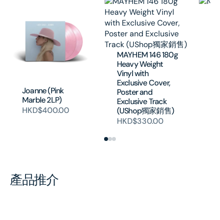
MA
H
MAYHEM 146 180g
Heavy Weight
Vinyl with
Exclusive Cover,
Joanne (Pink
Poster and
Marble 2LP)
Exclusive Track
HKD$400.00
(UShop獨家銷售)
HKD$330.00
產品推介