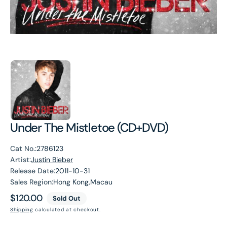
Under The Mistletoe (CD+DVD)
Cat No.:
2786123
Artist:
Justin Bieber
Release Date:
2011-10-31
Sales Region:
Hong Kong,Macau
Regular
$120.00
Sold Out
price
Shipping
calculated at checkout.