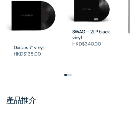
SWAG – 2LP black
vinyl
SW
HKD$340.00
Daisies 7” vinyl
H
HKD$135.00
產品推介