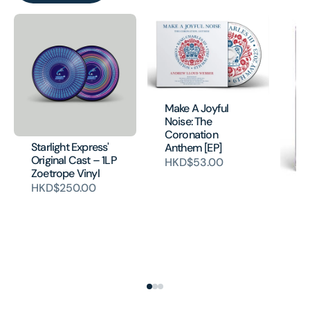
Make A Joyful
Noise: The
Coronation
Starlight Express'
Anthem [EP]
Original Cast – 1LP
HKD$53.00
Zoetrope Vinyl
HKD$250.00
Ci
Mu
(O
Ca
(M
HK