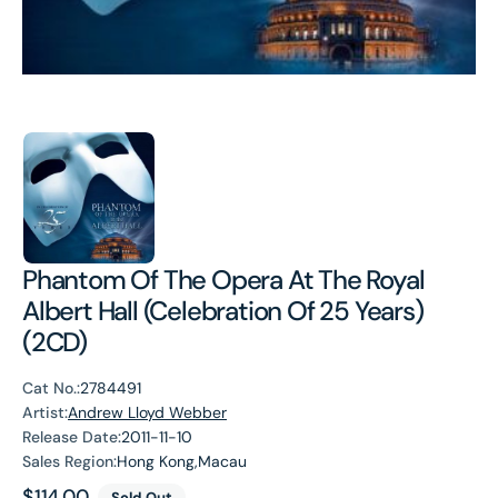
Phantom Of The Opera At The Royal
Albert Hall (Celebration Of 25 Years)
(2CD)
Cat No.:
2784491
Artist:
Andrew Lloyd Webber
Release Date:
2011-11-10
Sales Region:
Hong Kong,Macau
Regular
$114.00
Sold Out