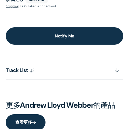
price
Shipping
calculated at checkout.
Notify Me
Track List
更多
Andrew Lloyd Webber
的產品
查看更多