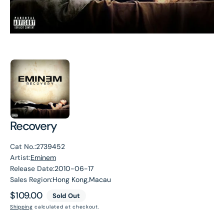
Recovery
Cat No.:
2739452
Artist:
Eminem
Release Date:
2010-06-17
Sales Region:
Hong Kong,Macau
Regular
$109.00
Sold Out
price
Shipping
calculated at checkout.