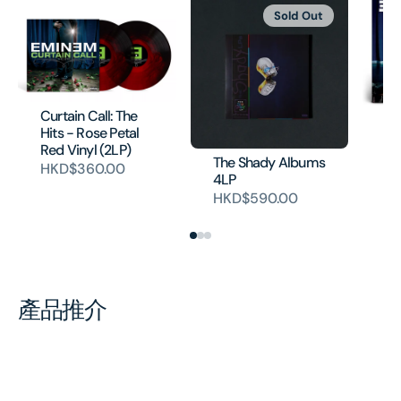
Sold Out
Curtain Call: The
En
Hits - Rose Petal
Vi
Red Vinyl (2LP)
H
The Shady Albums
HKD$360.00
4LP
HKD$590.00
產品推介