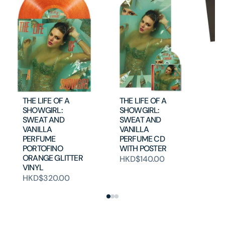
Th
De
An
THE LIFE OF A
THE LIFE OF A
H
SHOWGIRL:
SHOWGIRL:
SWEAT AND
SWEAT AND
VANILLA
VANILLA
PERFUME
PERFUME CD
PORTOFINO
WITH POSTER
ORANGE GLITTER
HKD$140.00
VINYL
HKD$320.00