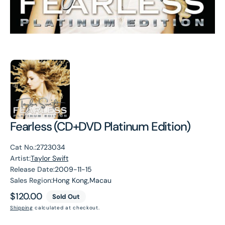
Fearless (CD+DVD Platinum Edition)
Cat No.:
2723034
Artist:
Taylor Swift
Release Date:
2009-11-15
Sales Region:
Hong Kong,Macau
Regular
$120.00
Sold Out
price
Shipping
calculated at checkout.