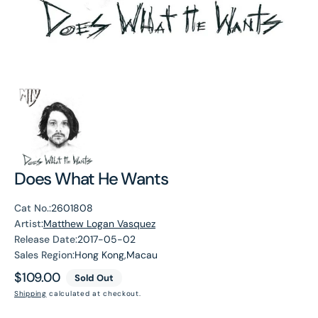
Does What He Wants
Cat No.:
2601808
Artist:
Matthew Logan Vasquez
Release Date:
2017-05-02
Sales Region:
Hong Kong,Macau
Regular
$109.00
Sold Out
price
Shipping
calculated at checkout.