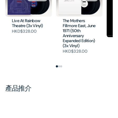
Live At Rainbow
The Mothers
Theatre (3x Vinyl)
Fillmore East, June
1971 (50th
HKD$328.00
Anniversary
Expanded Edition)
Za
(3x Vinyl)
La
(2
HKD$328.00
H
產品推介