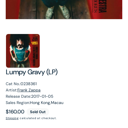
Lumpy Gravy (LP)
Cat No.:
0238361
Artist:
Frank Zappa
Release Date:
2017-01-05
Sales Region:
Hong Kong,Macau
Regular
$160.00
Sold Out
price
Shipping
calculated at checkout.