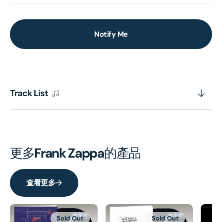
Notify Me
Track List
更多
Frank Zappa
的產品
查看更多
Sold Out
Sold Out