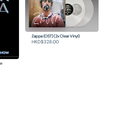
Zappa (OST) (2x Clear Vinyl)
HKD$328.00
ow