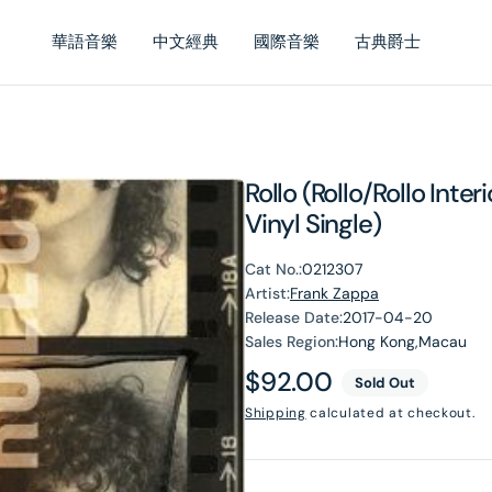
華語音樂
中文經典
國際音樂
古典爵士
Rollo (Rollo/Rollo Inte
Vinyl Single)
Cat No.:
0212307
Artist:
Frank Zappa
Release Date:
2017-04-20
Sales Region:
Hong Kong,Macau
Regular
$92.00
Sold Out
price
Shipping
calculated at checkout.
en
dia