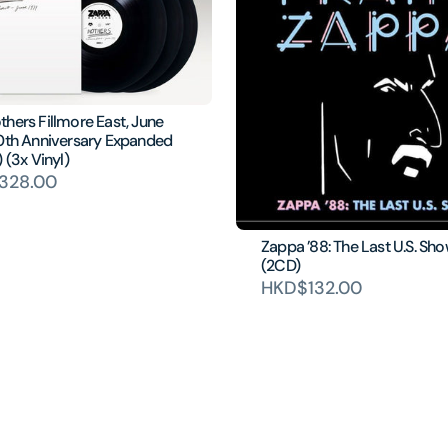
hers Fillmore East, June
50th Anniversary Expanded
) (3x Vinyl)
328.00
Zappa ’88: The Last U.S. Sh
(2CD)
HKD$132.00