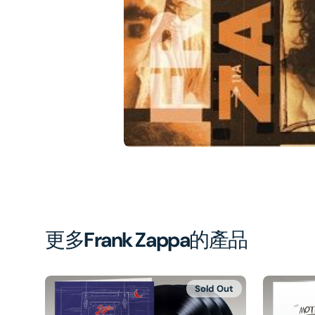
1
in
gal
vi
更多
Frank Zappa
的產品
Sold Out