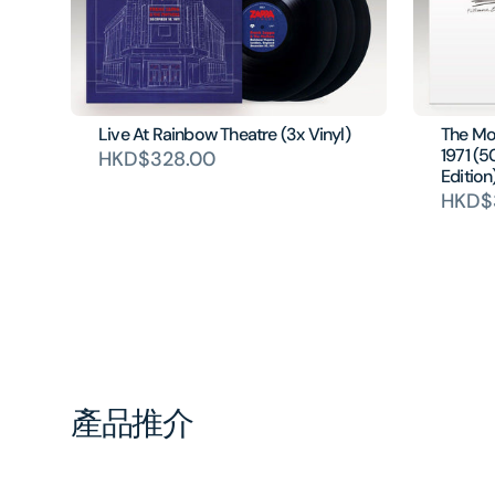
Live At Rainbow Theatre (3x Vinyl)
The Mot
1971 (
HKD$328.00
Edition
HKD$
產品推介