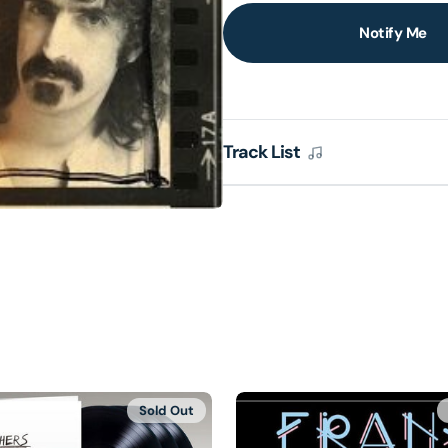
Notify Me
lery
ew
Track List
Sold Out