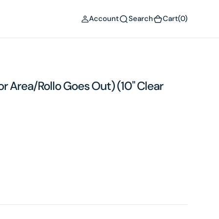
(0)
Account
Search
Cart
(0)
rior Area/Rollo Goes Out) (10" Clear