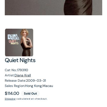
Quiet Nights
Cat No.:
1793110
Artist:
Diana Krall
Release Date:
2009-03-31
Sales Region:
Hong Kong,Macau
Regular
$114.00
Sold Out
price
Shipping
calculated at checkout.