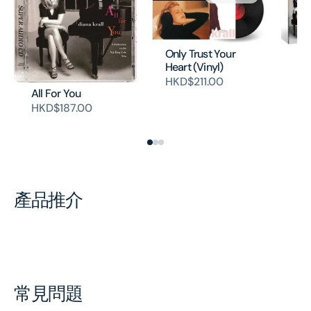
Only Trust Your
Al
Heart (Vinyl)
Ve
HKD$211.00
So
All For You
Vi
HKD$187.00
H
產品推介
常見問題