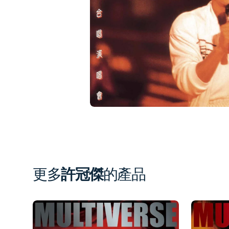
1
in
gal
vi
更多
許冠傑
的產品