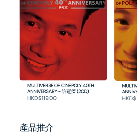
MULTIVERSE OF CINEPOLY 40TH
MULTI
ANNIVERSARY - 許冠傑 (2CD)
ANNIV
HKD$119.00
HKD$1
產品推介