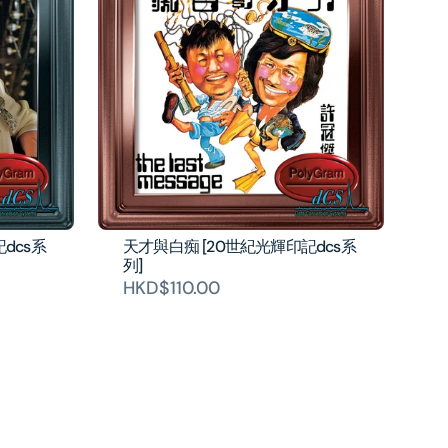
dcs系
天才與白痴 [20世紀光輝印記dcs系
列]
HKD$110.00