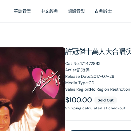
華語音樂
中文經典
國際音樂
古典爵士
許冠傑十萬人大合唱演唱會
Cat No.:
1744728BX
Artist:
許冠傑
Release Date:
2017-07-26
Media Type:
CD
Sales Region:
No Region Restriction
Regular
$100.00
Sold Out
price
Shipping
calculated at checkout.
en
dia