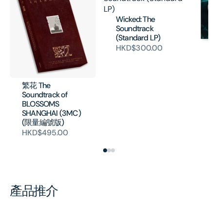
Wicked: The
Soundtrack
(Standard LP)
HKD$300.00
Jo
- 
Mo
(V
繁花 The
H
Soundtrack of
BLOSSOMS
SHANGHAI (3MC)
(限量編號版)
HKD$495.00
產品推介