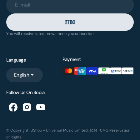
E-mail
訂閱
You will receive latest news once you subscribe
Payment
Language
English
Follow Us On Social
© Copyright,
UShop - Universal Music Limited
,
UMG Reservation
2026
of Rights