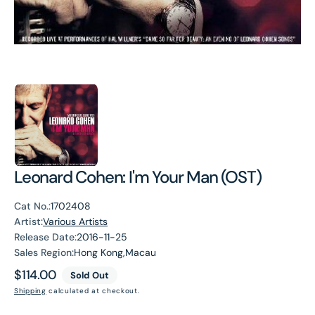
Leonard Cohen: I'm Your Man (OST)
Cat No.:
1702408
Artist:
Various Artists
Release Date:
2016-11-25
Sales Region:
Hong Kong,Macau
Regular
$114.00
Sold Out
price
Shipping
calculated at checkout.