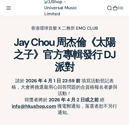
O
(0)
(0)
N
T
E
香港環球音樂 X 二務所 EMO CLUB
N
T
Jay Chou 周杰倫《太陽
之子》官方專輯發行 DJ
派對
請於
2026 年 4 月 1 日 23:59 前
填寫活動登記表
格，大會將挑選最用心回答問題的合資格報名者參與
活動！
得獎者將於
2026 年 4 月 2 日或之前
經
info@hkushop.com
獲電郵通知，落選者恕不另行
通知。